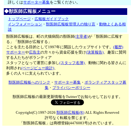
詳しくは
サポーター募集
をご覧ください。
◆獣医師広報板メニュー
トップページ
・
広報板ガイドブック
インフォメーション
・
獣医師広報板管理人の独り言
・
動物よくある相
談
獣医師広報板は、町の犬猫病院の獣医師
(主宰者)
が「獣医師に広報す
る」「獣医師が広報する」
ことを主たる目的として1997年に開設したウェブサイトです。
(履歴)
サポーター
や
広告主
の方々から資金応援を受け
(決算報告)
、趣旨に賛同
する人たちがボランティア
スタッフとなって運営に参加し
(スタッフ名簿)
、動物に関わる皆さんに
利用され
(ページビュー統計)
、
多くの人々に支えられています。
獣医師広報板へのリンク
・
サポーター募集
・
ボランティアスタッフ募
集
・
プライバシーポリシー
獣医師広報板の最新更新情報をTwitterでお知らせしております。
Copyright(C) 1997-2026
獣医師広報板(R)
ALL Rights Reserved
許可なく転載を禁じます。
「獣医師広報板」は商標登録(4476083号)されています。