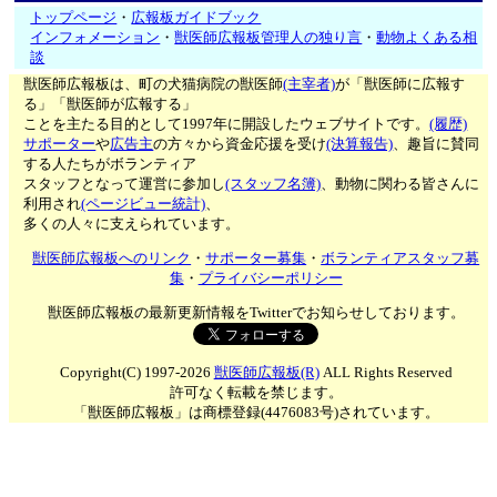
トップページ
・
広報板ガイドブック
インフォメーション
・
獣医師広報板管理人の独り言
・
動物よくある相
談
獣医師広報板は、町の犬猫病院の獣医師
(主宰者)
が「獣医師に広報す
る」「獣医師が広報する」
ことを主たる目的として1997年に開設したウェブサイトです。
(履歴)
サポーター
や
広告主
の方々から資金応援を受け
(決算報告)
、趣旨に賛同
する人たちがボランティア
スタッフとなって運営に参加し
(スタッフ名簿)
、動物に関わる皆さんに
利用され
(ページビュー統計)
、
多くの人々に支えられています。
獣医師広報板へのリンク
・
サポーター募集
・
ボランティアスタッフ募
集
・
プライバシーポリシー
獣医師広報板の最新更新情報をTwitterでお知らせしております。
Copyright(C) 1997-2026
獣医師広報板(R)
ALL Rights Reserved
許可なく転載を禁じます。
「獣医師広報板」は商標登録(4476083号)されています。