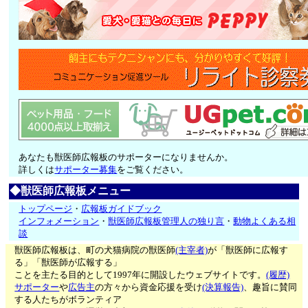
あなたも獣医師広報板のサポーターになりませんか。
詳しくは
サポーター募集
をご覧ください。
◆獣医師広報板メニュー
トップページ
・
広報板ガイドブック
インフォメーション
・
獣医師広報板管理人の独り言
・
動物よくある相
談
獣医師広報板は、町の犬猫病院の獣医師
(主宰者)
が「獣医師に広報す
る」「獣医師が広報する」
ことを主たる目的として1997年に開設したウェブサイトです。
(履歴)
サポーター
や
広告主
の方々から資金応援を受け
(決算報告)
、趣旨に賛同
する人たちがボランティア