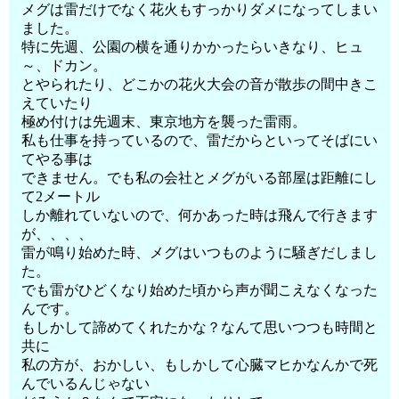
メグは雷だけでなく花火もすっかりダメになってしまい
ました。
特に先週、公園の横を通りかかったらいきなり、ヒュ
～、ドカン。
とやられたり、どこかの花火大会の音が散歩の間中きこ
えていたり
極め付けは先週末、東京地方を襲った雷雨。
私も仕事を持っているので、雷だからといってそばにい
てやる事は
できません。でも私の会社とメグがいる部屋は距離にし
て2メートル
しか離れていないので、何かあった時は飛んで行きます
が、、、、
雷が鳴り始めた時、メグはいつものように騒ぎだしまし
た。
でも雷がひどくなり始めた頃から声が聞こえなくなった
んです。
もしかして諦めてくれたかな？なんて思いつつも時間と
共に
私の方が、おかしい、もしかして心臓マヒかなんかで死
んでいるんじゃない