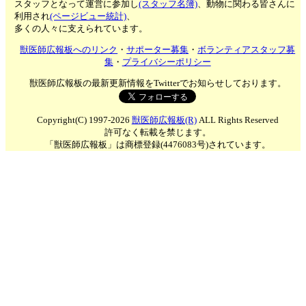
スタッフとなって運営に参加し
(スタッフ名簿)
、動物に関わる皆さんに
利用され
(ページビュー統計)
、
多くの人々に支えられています。
獣医師広報板へのリンク
・
サポーター募集
・
ボランティアスタッフ募
集
・
プライバシーポリシー
獣医師広報板の最新更新情報をTwitterでお知らせしております。
Copyright(C) 1997-2026
獣医師広報板(R)
ALL Rights Reserved
許可なく転載を禁じます。
「獣医師広報板」は商標登録(4476083号)されています。