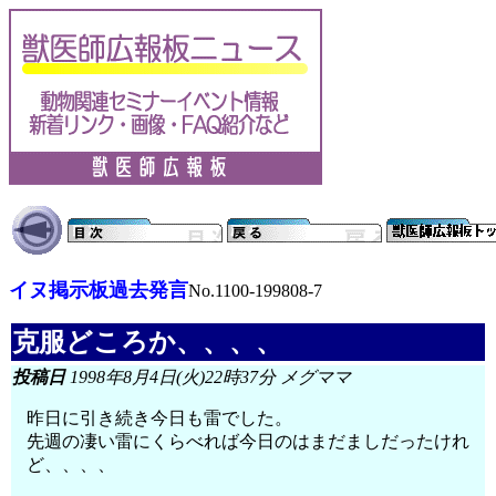
イヌ掲示板過去発言
No.1100-199808-7
克服どころか、、、、
投稿日
1998年8月4日(火)22時37分 メグママ
昨日に引き続き今日も雷でした。
先週の凄い雷にくらべれば今日のはまだましだったけれ
ど、、、、