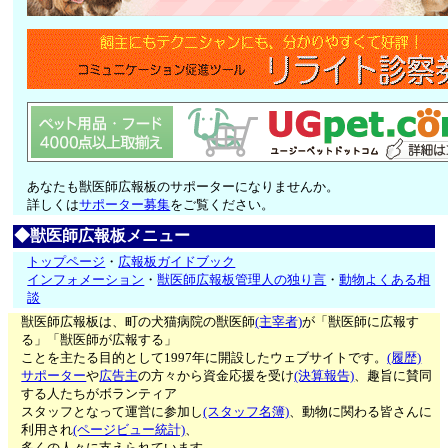
あなたも獣医師広報板のサポーターになりませんか。
詳しくは
サポーター募集
をご覧ください。
◆獣医師広報板メニュー
トップページ
・
広報板ガイドブック
インフォメーション
・
獣医師広報板管理人の独り言
・
動物よくある相
談
獣医師広報板は、町の犬猫病院の獣医師
(主宰者)
が「獣医師に広報す
る」「獣医師が広報する」
ことを主たる目的として1997年に開設したウェブサイトです。
(履歴)
サポーター
や
広告主
の方々から資金応援を受け
(決算報告)
、趣旨に賛同
する人たちがボランティア
スタッフとなって運営に参加し
(スタッフ名簿)
、動物に関わる皆さんに
利用され
(ページビュー統計)
、
多くの人々に支えられています。