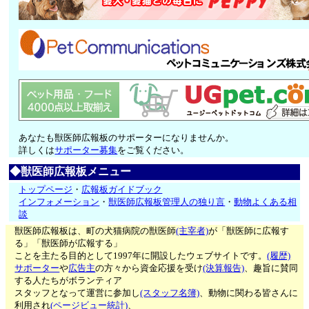
あなたも獣医師広報板のサポーターになりませんか。
詳しくは
サポーター募集
をご覧ください。
◆獣医師広報板メニュー
トップページ
・
広報板ガイドブック
インフォメーション
・
獣医師広報板管理人の独り言
・
動物よくある相
談
獣医師広報板は、町の犬猫病院の獣医師
(主宰者)
が「獣医師に広報す
る」「獣医師が広報する」
ことを主たる目的として1997年に開設したウェブサイトです。
(履歴)
サポーター
や
広告主
の方々から資金応援を受け
(決算報告)
、趣旨に賛同
する人たちがボランティア
スタッフとなって運営に参加し
(スタッフ名簿)
、動物に関わる皆さんに
利用され
(ページビュー統計)
、