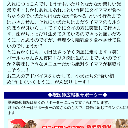
入れにつっこんでしまう子もいたりとなかなか楽しい光
景です・しかしあれよあれよという間にタイママが食べ
ちゃうので小犬たちはなかなか“食べる"という行為まで
はいきません。それに小犬たちはまだタイママのミルク
のほうが良いらしくてすぐにタイの方に突進して行きま
す。歯がちょっぴり生えてきているのできっと痛いだろ
うに…と思うのですが、無理やり離乳食を食べさせて良
いのでしょうか？
とにもかくにも、明日はさっそく肉屋に走ります（笑）
パールちゃんさん質問！ひき肉は生のままでいいのです
か？美味しそうなメニューだから絶対タイママが横取り
しそう…！
お二人のアドバイスをいかして、小犬たちの“食い初
め"うまくいくように、がんばりまーす！
◆獣医師広報板サポーター◆
獣医師広報板は多くのサポーターによって支えられています。
以下のバナーはサポーターの皆さんのもので、口数に応じてランダムに
ます。