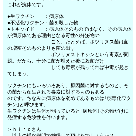
これが抗体です。
●生ワクチン ：病原体
●不活化ワクチン：菌を殺した物
●トキソイド ：病原体そのものではなく、その病原体
が病原体である理由となる毒性の分泌物の
こと。たとえば、ボツリヌス菌は菌
の増殖そのものよりも菌の出す
ボツリヌストキシンという毒素が問
題。だから、十分に菌が増えた後に殺菌だけ
しても毒素が残ってれば中毒が起き
てしまう。
ワクチンにもいろいろあり、原因菌に対するものと、そ
の菌から産生される毒素に対するものもある
のです。ちなみに病原体を弱めてあるものは｢弱毒化ワク
チン｣と呼びます。
生ワクチンは生体が弱っていると｢病原体｣その物だけに
発症する危険性を伴います。
＞ｈｉｒｏさん
以上の様な説明で納得して頂けたでしょうか？