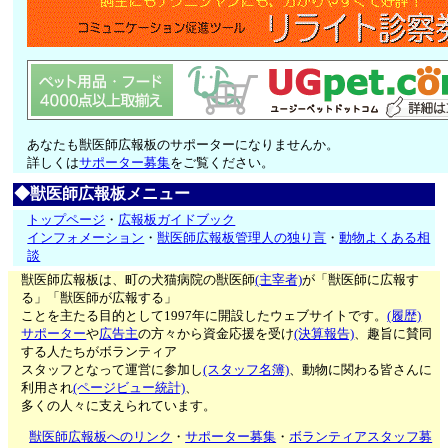
あなたも獣医師広報板のサポーターになりませんか。
詳しくは
サポーター募集
をご覧ください。
◆獣医師広報板メニュー
トップページ
・
広報板ガイドブック
インフォメーション
・
獣医師広報板管理人の独り言
・
動物よくある相
談
獣医師広報板は、町の犬猫病院の獣医師
(主宰者)
が「獣医師に広報す
る」「獣医師が広報する」
ことを主たる目的として1997年に開設したウェブサイトです。
(履歴)
サポーター
や
広告主
の方々から資金応援を受け
(決算報告)
、趣旨に賛同
する人たちがボランティア
スタッフとなって運営に参加し
(スタッフ名簿)
、動物に関わる皆さんに
利用され
(ページビュー統計)
、
多くの人々に支えられています。
獣医師広報板へのリンク
・
サポーター募集
・
ボランティアスタッフ募