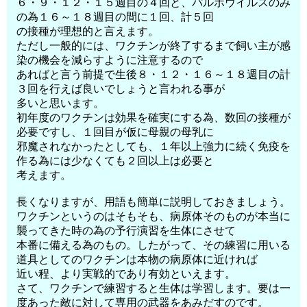
６・９・１２・１５週目の４回と、パルボウイルスのみ
の為１６～１８週目の間に１回、計５回
の接種が理想的と言えます。
ただし一般的には、ワクチンが終了するまで飼い主が感
染の機会を減らすように注意するので
あればと言う前提で生後８・１２・１６～１８週目の計
３回を行えば良いでしょうと言われる事が
多いと思います。
初年度のワクチンは効果を確実にする為、数回の接種が
必要ですし、１回目が仮に母親の母乳に
邪魔されなかったとしても、１年以上強力に続く免疫を
作る為には少なくても２回以上は必要と
考えます。
長くなりますが、用語も簡単に説明しておきましょう。
ワクチンというのはそもそも、病原体そのものが本当に
襲ってきた時の為の予行演習を生体にさせて
本番に備える為のもの。したがって、その練習に用いる
道具としてのワクチンは本物の病原体に近ければ
近い程、より実戦的であり有効といえます。
さて、ワクチンで練習すると生体は学習します。要は一
度あった敵に対して専用の武器をあみだすのです。