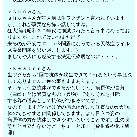
＞ｓｈｏｗさん
ｓｈｏｗさんが狂犬病は生ワクチンと言われています
が、これが事実なら怖い話しですね。
狂犬病は昭和３０年代に撲滅されたと言う事になってお
りますが、これではいつまた出て
来るのか不安です。（今問題になっている天然痘ウイル
ス廃棄問題を思い起こします。）
ましてや人にも感染する法定伝染病なのに・・・。
＞ｋｅａｔｏｎさん
生ワクだから1回で抗体が終生できてくれるという事は決
してありません。逆の事もままあります。
そもそも何故抗体ができるかというと、病原体が自分
（自己）とは異質なもの（異物）でありそれを排除
する為の道具として抗体ができるのです。
なので、まずどれだけその病原体がより異質なのかが抗
体のできやすさに関係してきます。より目立つ姿の
病原体の方が抗体はできやすいということです。生の状
態だと目立たないけど、ちょっと加工（放射線や化学処
理）