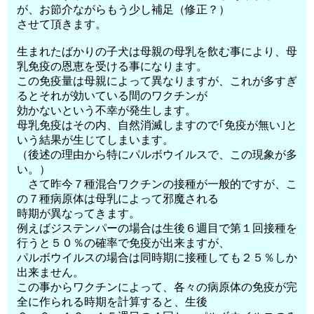
が、お節介ながらもう少し補足（修正？）
させて頂きます。
生まれたばかりの子犬は母親の母乳を飲む事により、母
乳免疫の恩恵を受ける事になります。
この免疫量は母親によって異なりますが、これが多すぎ
るとそれが効いている間のワクチンが
効かないという不幸が発生します。
母乳免疫はその内、自然消滅しますので｢免疫が無い｣と
いう結果が生じてしまいます。
（後述の理由から特にパルボウイルスで、この現象が多
い。）
さて昨今７種混合ワクチンの接種が一般的ですが、こ
の７種病原体は母乳によって邪魔される
時期が異なってきます。
例えばジステンパーの場合は生後６週目で第１回接種を
行うと５０％の確率で免疫が出来ますが、
パルボウイルスの場合は同時期に接種しても２５％しか
出来ません。
この事からワクチンによって、各々の病原体の免疫が完
全に作られる時期を計算すると、生後