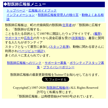
◆獣医師広報板メニュー
トップページ
・
広報板ガイドブック
インフォメーション
・
獣医師広報板管理人の独り言
・
動物よくある相
談
獣医師広報板は、町の犬猫病院の獣医師
(主宰者)
が「獣医師に広報す
る」「獣医師が広報する」
ことを主たる目的として1997年に開設したウェブサイトです。
(履歴)
サポーター
や
広告主
の方々から資金応援を受け
(決算報告)
、趣旨に賛同
する人たちがボランティア
スタッフとなって運営に参加し
(スタッフ名簿)
、動物に関わる皆さんに
利用され
(ページビュー統計)
、
多くの人々に支えられています。
獣医師広報板へのリンク
・
サポーター募集
・
ボランティアスタッフ募
集
・
プライバシーポリシー
獣医師広報板の最新更新情報をTwitterでお知らせしております。
Copyright(C) 1997-2026
獣医師広報板(R)
ALL Rights Reserved
許可なく転載を禁じます。
「獣医師広報板」は商標登録(4476083号)されています。