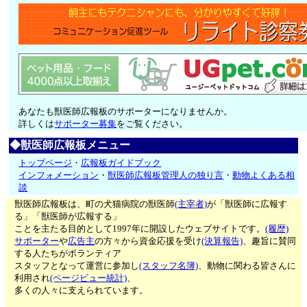
あなたも獣医師広報板のサポーターになりませんか。
詳しくは
サポーター募集
をご覧ください。
◆獣医師広報板メニュー
トップページ
・
広報板ガイドブック
インフォメーション
・
獣医師広報板管理人の独り言
・
動物よくある相
談
獣医師広報板は、町の犬猫病院の獣医師
(主宰者)
が「獣医師に広報す
る」「獣医師が広報する」
ことを主たる目的として1997年に開設したウェブサイトです。
(履歴)
サポーター
や
広告主
の方々から資金応援を受け
(決算報告)
、趣旨に賛同
する人たちがボランティア
スタッフとなって運営に参加し
(スタッフ名簿)
、動物に関わる皆さんに
利用され
(ページビュー統計)
、
多くの人々に支えられています。