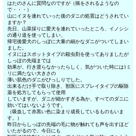
はたのさんに質問なのですが（猟をされるようなの
で・・・）
山にイヌを連れていった後のダニの処置はどうされてい
ますか？
先日、山菜採りに愛犬を連れていったところ、イノシシ
の通り道を使ってしまい、
帰宅後愛犬のしっぽに大量の細かなダニがついてしまい
ました。
イヌにはスポットタイプの殺虫剤を使ってありましたが
しっぽの先端までは
効果が、行き渡らなかったらしく、気がついた時には1ミ
リに満たない大きさの
薄い肌色のダニがびっしりでした。
出来るだけ手で取り除き、獣医にスプレイタイプの駆除
薬を処方してもらって使用
していますが、ダニが細かすぎる為か、すべてのダニに
効いてはいないようです。
（吸血して赤黒い色に染まり成長しているものもいま
す。）
昨日からしっぽの先端の毛に物が触れても声を出すほど
いたがるので、今日にも