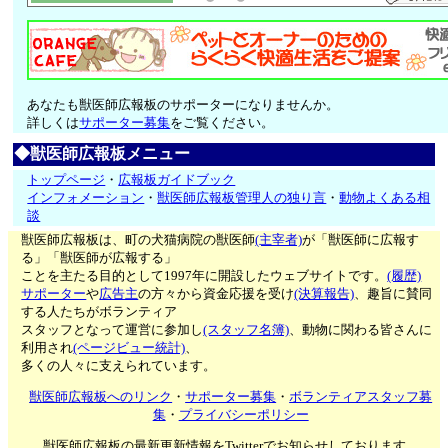
あなたも獣医師広報板のサポーターになりませんか。
詳しくは
サポーター募集
をご覧ください。
◆獣医師広報板メニュー
トップページ
・
広報板ガイドブック
インフォメーション
・
獣医師広報板管理人の独り言
・
動物よくある相
談
獣医師広報板は、町の犬猫病院の獣医師
(主宰者)
が「獣医師に広報す
る」「獣医師が広報する」
ことを主たる目的として1997年に開設したウェブサイトです。
(履歴)
サポーター
や
広告主
の方々から資金応援を受け
(決算報告)
、趣旨に賛同
する人たちがボランティア
スタッフとなって運営に参加し
(スタッフ名簿)
、動物に関わる皆さんに
利用され
(ページビュー統計)
、
多くの人々に支えられています。
獣医師広報板へのリンク
・
サポーター募集
・
ボランティアスタッフ募
集
・
プライバシーポリシー
獣医師広報板の最新更新情報をTwitterでお知らせしております。