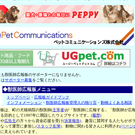
たも獣医師広報板のサポーターになりませんか。
くは
サポーター募集
をご覧ください。
◆獣医師広報板メニュー
トップページ
・
広報板ガイドブック
インフォメーション
・
獣医師広報板管理人の独り言
・
動物よくある相談
報板は、町の犬猫病院の獣医師
(主宰者)
が「獣医師に広報する」「獣医師が広
る目的として1997年に開設したウェブサイトです。
(履歴)
ー
や
広告主
の方々から資金応援を受け
(決算報告)
、趣旨に賛同する人たちがボ
となって運営に参加し
(スタッフ名簿)
、動物に関わる皆さんに利用され
(ページ
々に支えられています。