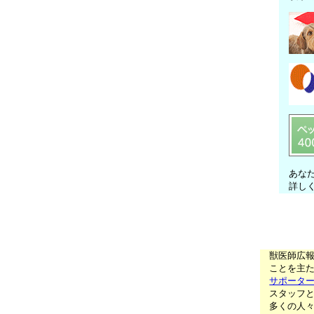
あな
詳し
獣医師広
ことを主た
サポータ
スタッフ
多くの人