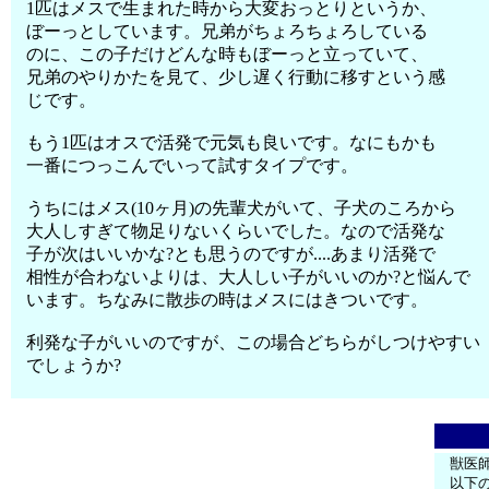
1匹はメスで生まれた時から大変おっとりというか、
ぼーっとしています。兄弟がちょろちょろしている
のに、この子だけどんな時もぼーっと立っていて、
兄弟のやりかたを見て、少し遅く行動に移すという感
じです。
もう1匹はオスで活発で元気も良いです。なにもかも
一番につっこんでいって試すタイプです。
うちにはメス(10ヶ月)の先輩犬がいて、子犬のころから
大人しすぎて物足りないくらいでした。なので活発な
子が次はいいかな?とも思うのですが....あまり活発で
相性が合わないよりは、大人しい子がいいのか?と悩んで
います。ちなみに散歩の時はメスにはきついです。
利発な子がいいのですが、この場合どちらがしつけやすい
でしょうか?
獣医
以下