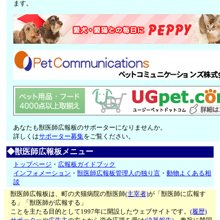
ます。
あなたも獣医師広報板のサポーターになりませんか。
詳しくは
サポーター募集
をご覧ください。
◆獣医師広報板メニュー
トップページ
・
広報板ガイドブック
インフォメーション
・
獣医師広報板管理人の独り言
・
動物よくある相
談
獣医師広報板は、町の犬猫病院の獣医師
(主宰者)
が「獣医師に広報す
る」「獣医師が広報する」
ことを主たる目的として1997年に開設したウェブサイトです。
(履歴)