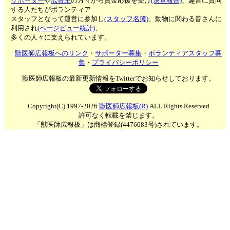
サポーター
や
広告主
の方々から資金応援を受け
(決算報告)
、趣旨に賛同
する人たちがボランティア
スタッフとなって運営に参加し
(スタッフ名簿)
、動物に関わる皆さんに
利用され
(ページビュー統計)
、
多くの人々に支えられています。
獣医師広報板へのリンク
・
サポーター募集
・
ボランティアスタッフ募
集
・
プライバシーポリシー
獣医師広報板の最新更新情報をTwitterでお知らせしております。
Copyright(C) 1997-2026
獣医師広報板(R)
ALL Rights Reserved
許可なく転載を禁じます。
「獣医師広報板」は商標登録(4476083号)されています。