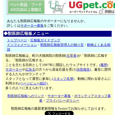
あなたも獣医師広報板のサポーターになりませんか。
詳しくは
サポーター募集
をご覧ください。
◆獣医師広報板メニュー
トップページ
・
広報板ガイドブック
インフォメーション
・
獣医師広報板管理人の独り言
・
動物よくある相
談
獣医師広報板は、町の犬猫病院の獣医師
(主宰者)
が「獣医師に広報す
る」「獣医師が広報する」
ことを主たる目的として1997年に開設したウェブサイトです。
(履歴)
サポーター
や
広告主
の方々から資金応援を受け
(決算報告)
、趣旨に賛同
する人たちがボランティア
スタッフとなって運営に参加し
(スタッフ名簿)
、動物に関わる皆さんに
利用され
(ページビュー統計)
、
多くの人々に支えられています。
獣医師広報板へのリンク
・
サポーター募集
・
ボランティアスタッフ募
集
・
プライバシーポリシー
獣医師広報板の最新更新情報をTwitterでお知らせしております。