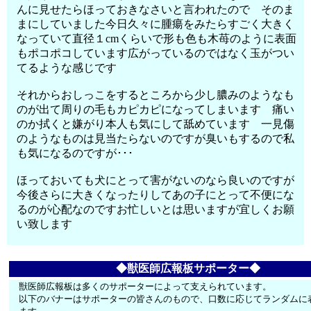
んに見せたらほっておきなさいと言われたので そのま
まにしていました今日久々に腫瘍をみたらすごく大きく
なっていて直径１cmくらいで形も色も木苺のように表面
もポコポコしています広がっているのではなく玉がつい
てるような感じです
それからおしっこをするところから少し膿みのようなも
のが出て周りの毛もカピカピになってしまいます 痛い
のか拭くと嫌がり本人も気にして舐めています 一見傷
のようなものは見当たらないのですが臭いもするので私
も気になるのですが･･･
ほっておいても犬にとって害がないのなら良いのですが
今後さらに大きくなったりしてあの子にとって不便にな
るのが心配なのですお忙しいとは思いますが宜しくお願
い致します
◆獣医師広報板サポーター◆
獣医師広報板は多くのサポーターによって支えられています。
以下のバナーはサポーターの皆さんのもので、口数に応じてランダムに