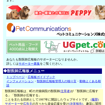
ます。
あなたも獣医師広報板のサポーターになりませんか。
詳しくは
サポーター募集
をご覧ください。
◆獣医師広報板メニュー
トップページ
・
広報板ガイドブック
インフォメーション
・
獣医師広報板管理人の独り言
・
動物よくある相
談
獣医師広報板は、町の犬猫病院の獣医師
(主宰者)
が「獣医師に広報す
る」「獣医師が広報する」
ことを主たる目的として1997年に開設したウェブサイトです。
(履歴)
サポーター
や
広告主
の方々から資金応援を受け
(決算報告)
、趣旨に賛同