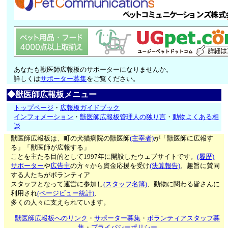
あなたも獣医師広報板のサポーターになりませんか。
詳しくは
サポーター募集
をご覧ください。
◆獣医師広報板メニュー
トップページ
・
広報板ガイドブック
インフォメーション
・
獣医師広報板管理人の独り言
・
動物よくある相
談
獣医師広報板は、町の犬猫病院の獣医師
(主宰者)
が「獣医師に広報す
る」「獣医師が広報する」
ことを主たる目的として1997年に開設したウェブサイトです。
(履歴)
サポーター
や
広告主
の方々から資金応援を受け
(決算報告)
、趣旨に賛同
する人たちがボランティア
スタッフとなって運営に参加し
(スタッフ名簿)
、動物に関わる皆さんに
利用され
(ページビュー統計)
、
多くの人々に支えられています。
獣医師広報板へのリンク
・
サポーター募集
・
ボランティアスタッフ募
集
・
プライバシーポリシー