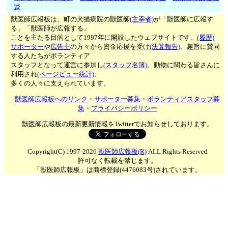
談
獣医師広報板は、町の犬猫病院の獣医師
(主宰者)
が「獣医師に広報す
る」「獣医師が広報する」
ことを主たる目的として1997年に開設したウェブサイトです。
(履歴)
サポーター
や
広告主
の方々から資金応援を受け
(決算報告)
、趣旨に賛同
する人たちがボランティア
スタッフとなって運営に参加し
(スタッフ名簿)
、動物に関わる皆さんに
利用され
(ページビュー統計)
、
多くの人々に支えられています。
獣医師広報板へのリンク
・
サポーター募集
・
ボランティアスタッフ募
集
・
プライバシーポリシー
獣医師広報板の最新更新情報をTwitterでお知らせしております。
Copyright(C) 1997-2026
獣医師広報板(R)
ALL Rights Reserved
許可なく転載を禁じます。
「獣医師広報板」は商標登録(4476083号)されています。