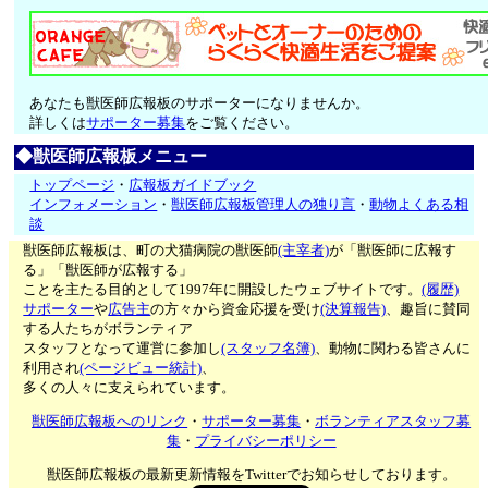
あなたも獣医師広報板のサポーターになりませんか。
詳しくは
サポーター募集
をご覧ください。
◆獣医師広報板メニュー
トップページ
・
広報板ガイドブック
インフォメーション
・
獣医師広報板管理人の独り言
・
動物よくある相
談
獣医師広報板は、町の犬猫病院の獣医師
(主宰者)
が「獣医師に広報す
る」「獣医師が広報する」
ことを主たる目的として1997年に開設したウェブサイトです。
(履歴)
サポーター
や
広告主
の方々から資金応援を受け
(決算報告)
、趣旨に賛同
する人たちがボランティア
スタッフとなって運営に参加し
(スタッフ名簿)
、動物に関わる皆さんに
利用され
(ページビュー統計)
、
多くの人々に支えられています。
獣医師広報板へのリンク
・
サポーター募集
・
ボランティアスタッフ募
集
・
プライバシーポリシー
獣医師広報板の最新更新情報をTwitterでお知らせしております。