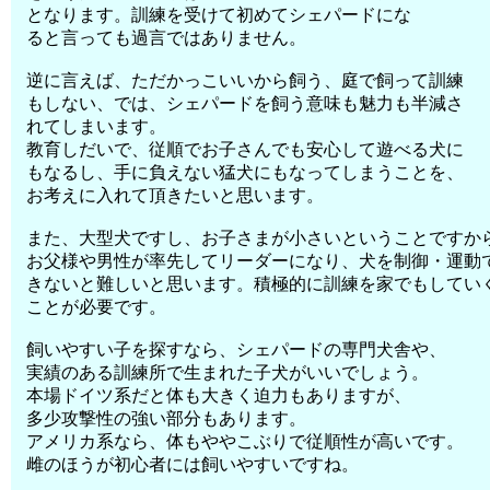
となります。訓練を受けて初めてシェパードにな
ると言っても過言ではありません。
逆に言えば、ただかっこいいから飼う、庭で飼って訓練
もしない、では、シェパードを飼う意味も魅力も半減さ
れてしまいます。
教育しだいで、従順でお子さんでも安心して遊べる犬に
もなるし、手に負えない猛犬にもなってしまうことを、
お考えに入れて頂きたいと思います。
また、大型犬ですし、お子さまが小さいということですか
お父様や男性が率先してリーダーになり、犬を制御・運動
きないと難しいと思います。積極的に訓練を家でもしてい
ことが必要です。
飼いやすい子を探すなら、シェパードの専門犬舎や、
実績のある訓練所で生まれた子犬がいいでしょう。
本場ドイツ系だと体も大きく迫力もありますが、
多少攻撃性の強い部分もあります。
アメリカ系なら、体もややこぶりで従順性が高いです。
雌のほうが初心者には飼いやすいですね。