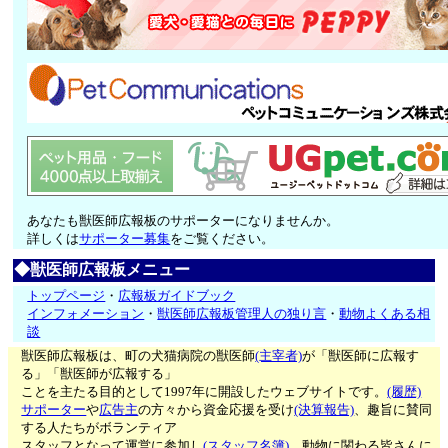
あなたも獣医師広報板のサポーターになりませんか。
詳しくは
サポーター募集
をご覧ください。
◆獣医師広報板メニュー
トップページ
・
広報板ガイドブック
インフォメーション
・
獣医師広報板管理人の独り言
・
動物よくある相
談
獣医師広報板は、町の犬猫病院の獣医師
(主宰者)
が「獣医師に広報す
る」「獣医師が広報する」
ことを主たる目的として1997年に開設したウェブサイトです。
(履歴)
サポーター
や
広告主
の方々から資金応援を受け
(決算報告)
、趣旨に賛同
する人たちがボランティア
スタッフとなって運営に参加し
(スタッフ名簿)
、動物に関わる皆さんに