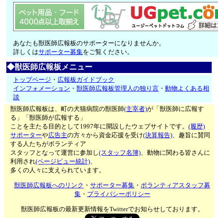
あなたも獣医師広報板のサポーターになりませんか。
詳しくは
サポーター募集
をご覧ください。
◆獣医師広報板メニュー
トップページ
・
広報板ガイドブック
インフォメーション
・
獣医師広報板管理人の独り言
・
動物よくある相
談
獣医師広報板は、町の犬猫病院の獣医師
(主宰者)
が「獣医師に広報す
る」「獣医師が広報する」
ことを主たる目的として1997年に開設したウェブサイトです。
(履歴)
サポーター
や
広告主
の方々から資金応援を受け
(決算報告)
、趣旨に賛同
する人たちがボランティア
スタッフとなって運営に参加し
(スタッフ名簿)
、動物に関わる皆さんに
利用され
(ページビュー統計)
、
多くの人々に支えられています。
獣医師広報板へのリンク
・
サポーター募集
・
ボランティアスタッフ募
集
・
プライバシーポリシー
獣医師広報板の最新更新情報をTwitterでお知らせしております。