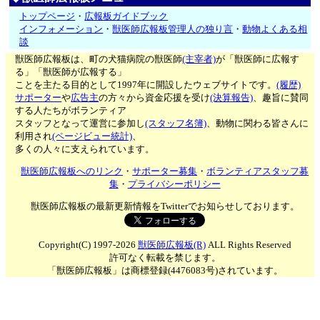
トップページ
・
広報板ガイドブック
インフォメーション
・
獣医師広報板管理人の独り言
・
動物よくある相
談
獣医師広報板は、町の犬猫病院の獣医師
(主宰者)
が「獣医師に広報す
る」「獣医師が広報する」
ことを主たる目的として1997年に開設したウェブサイトです。
(履歴)
サポーター
や
広告主
の方々から資金応援を受け
(決算報告)
、趣旨に賛同
する人たちがボランティア
スタッフとなって運営に参加し
(スタッフ名簿)
、動物に関わる皆さんに
利用され
(ページビュー統計)
、
多くの人々に支えられています。
獣医師広報板へのリンク
・
サポーター募集
・
ボランティアスタッフ募
集
・
プライバシーポリシー
獣医師広報板の最新更新情報をTwitterでお知らせしております。
Copyright(C) 1997-2026
獣医師広報板(R)
ALL Rights Reserved
許可なく転載を禁じます。
「獣医師広報板」は商標登録(4476083号)されています。