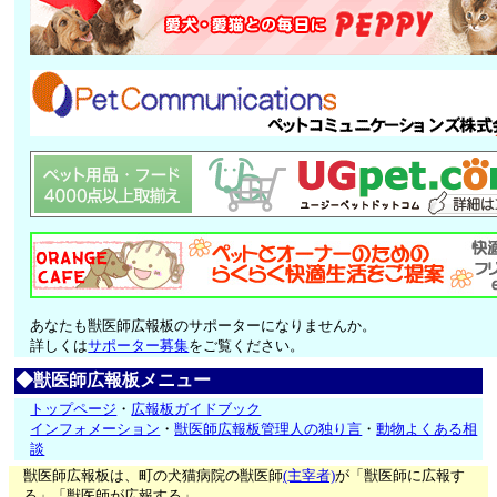
あなたも獣医師広報板のサポーターになりませんか。
詳しくは
サポーター募集
をご覧ください。
◆獣医師広報板メニュー
トップページ
・
広報板ガイドブック
インフォメーション
・
獣医師広報板管理人の独り言
・
動物よくある相
談
獣医師広報板は、町の犬猫病院の獣医師
(主宰者)
が「獣医師に広報す
る」「獣医師が広報する」