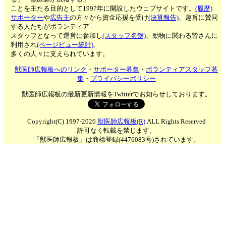
ことを主たる目的として1997年に開設したウェブサイトです。
(履歴)
サポーター
や
広告主
の方々から資金応援を受け
(決算報告)
、趣旨に賛同
する人たちがボランティア
スタッフとなって運営に参加し
(スタッフ名簿)
、動物に関わる皆さんに
利用され
(ページビュー統計)
、
多くの人々に支えられています。
獣医師広報板へのリンク
・
サポーター募集
・
ボランティアスタッフ募
集
・
プライバシーポリシー
獣医師広報板の最新更新情報をTwitterでお知らせしております。
Copyright(C) 1997-2026
獣医師広報板(R)
ALL Rights Reserved
許可なく転載を禁じます。
「獣医師広報板」は商標登録(4476083号)されています。