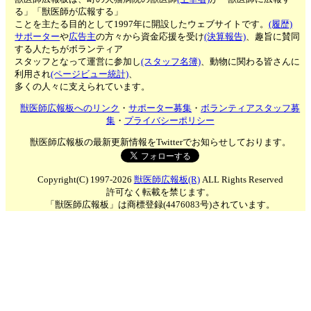
る」「獣医師が広報する」
ことを主たる目的として1997年に開設したウェブサイトです。
(履歴)
サポーター
や
広告主
の方々から資金応援を受け
(決算報告)
、趣旨に賛同
する人たちがボランティア
スタッフとなって運営に参加し
(スタッフ名簿)
、動物に関わる皆さんに
利用され
(ページビュー統計)
、
多くの人々に支えられています。
獣医師広報板へのリンク
・
サポーター募集
・
ボランティアスタッフ募
集
・
プライバシーポリシー
獣医師広報板の最新更新情報をTwitterでお知らせしております。
Copyright(C) 1997-2026
獣医師広報板(R)
ALL Rights Reserved
許可なく転載を禁じます。
「獣医師広報板」は商標登録(4476083号)されています。