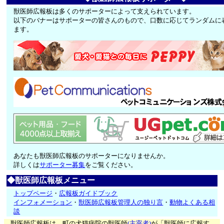
獣医師広報板は多くのサポーターによって支えられています。
以下のバナーはサポーターの皆さんのもので、口数に応じてランダムに
ます。
あなたも獣医師広報板のサポーターになりませんか。
詳しくは
サポーター募集
をご覧ください。
◆獣医師広報板メニュー
トップページ
・
広報板ガイドブック
インフォメーション
・
獣医師広報板管理人の独り言
・
動物よくある相
談
獣医師広報板は、町の犬猫病院の獣医師
(主宰者)
が「獣医師に広報す