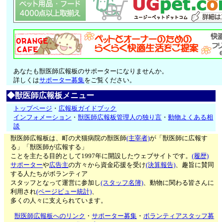
あなたも獣医師広報板のサポーターになりませんか。
詳しくは
サポーター募集
をご覧ください。
◆獣医師広報板メニュー
トップページ
・
広報板ガイドブック
インフォメーション
・
獣医師広報板管理人の独り言
・
動物よくある相
談
獣医師広報板は、町の犬猫病院の獣医師
(主宰者)
が「獣医師に広報す
る」「獣医師が広報する」
ことを主たる目的として1997年に開設したウェブサイトです。
(履歴)
サポーター
や
広告主
の方々から資金応援を受け
(決算報告)
、趣旨に賛同
する人たちがボランティア
スタッフとなって運営に参加し
(スタッフ名簿)
、動物に関わる皆さんに
利用され
(ページビュー統計)
、
多くの人々に支えられています。
獣医師広報板へのリンク
・
サポーター募集
・
ボランティアスタッフ募