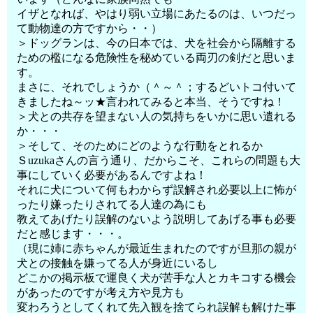
イザとなれば、やはり弱い立場にあたるのは、いつだっ
て動物達の方ですから・・）
＞ドッグランは、今の日本では、犬を社会から隔離する
ための檻になる危険性を秘めている両刃の剣だと思いま
す。
まさに、それでしょうか（＾～＾；するどいトコ付いて
きましたね～ッ★言われてみると本当、そうですね！
＞犬との共存を望まない人の気持ちをいかに思い遣れる
か・・・
＞そして、そのためにどのような行動をとれるか
Ｓuzukaさんの言う通り、だからこそ、これらの問題も大
事にしていく必要があるんですよね！
それに犬について何もわからず誤解され必要以上に怖が
ったり嫌ったりされてる人達の為にも
教えてあげたり誤解のないよう説明してあげる事も必要
だと感じます・・・。
（現に姉に赤ちゃんが最近生まれたのですが旦那の親が
犬との接触を嫌ってる人が身近にいるし
どこかの掲示板で運良く犬が苦手な人とカキコする機会
があったのですが考え方や見方も
変わろうとしてくれて先入観を捨てられ誤解も解けた事