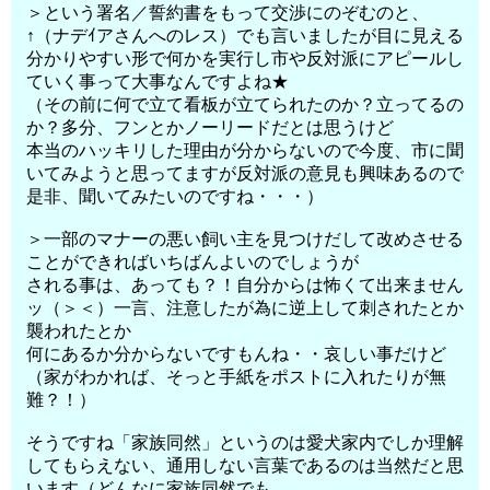
＞という署名／誓約書をもって交渉にのぞむのと、
↑（ナデｲアさんへのレス）でも言いましたが目に見える
分かりやすい形で何かを実行し市や反対派にアピールし
ていく事って大事なんですよね★
（その前に何で立て看板が立てられたのか？立ってるの
か？多分、フンとかノーリードだとは思うけど
本当のハッキリした理由が分からないので今度、市に聞
いてみようと思ってますが反対派の意見も興味あるので
是非、聞いてみたいのですね・・・）
＞一部のマナーの悪い飼い主を見つけだして改めさせる
ことができればいちばんよいのでしょうが
される事は、あっても？！自分からは怖くて出来ません
ッ（＞＜）一言、注意したが為に逆上して刺されたとか
襲われたとか
何にあるか分からないですもんね・・哀しい事だけど
（家がわかれば、そっと手紙をポストに入れたりが無
難？！）
そうですね「家族同然」というのは愛犬家内でしか理解
してもらえない、通用しない言葉であるのは当然だと思
います（どんなに家族同然でも