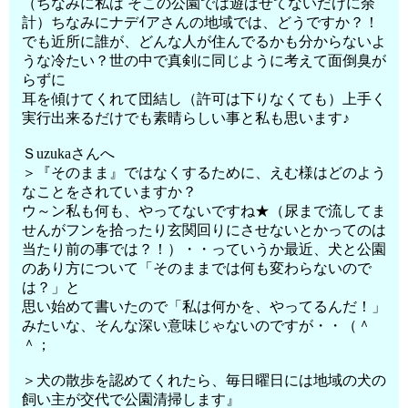
（ちなみに私は そこの公園では遊ばせてないだけに余
計）ちなみにナデｲアさんの地域では、どうですか？！
でも近所に誰が、どんな人が住んでるかも分からないよ
うな冷たい？世の中で真剣に同じように考えて面倒臭が
らずに
耳を傾けてくれて団結し（許可は下りなくても）上手く
実行出来るだけでも素晴らしい事と私も思います♪
Ｓuzukaさんへ
＞『そのまま』ではなくするために、えむ様はどのよう
なことをされていますか？
ウ～ン私も何も、やってないですね★（尿まで流してま
せんがフンを拾ったり玄関回りにさせないとかってのは
当たり前の事では？！）・・っていうか最近、犬と公園
のあり方について「そのままでは何も変わらないので
は？」と
思い始めて書いたので「私は何かを、やってるんだ！」
みたいな、そんな深い意味じゃないのですが・・（＾
＾；
＞犬の散歩を認めてくれたら、毎日曜日には地域の犬の
飼い主が交代で公園清掃します』