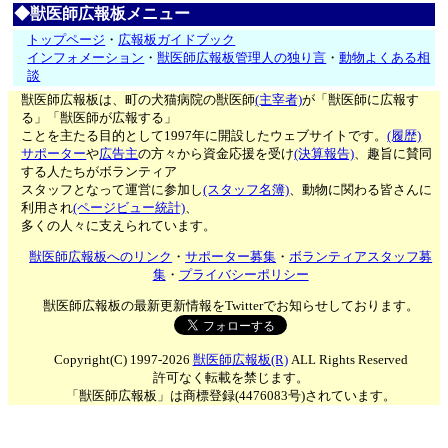
◆獣医師広報板メニュー
トップページ
・
広報板ガイドブック
インフォメーション
・
獣医師広報板管理人の独り言
・
動物よくある相
談
獣医師広報板は、町の犬猫病院の獣医師
(主宰者)
が「獣医師に広報す
る」「獣医師が広報する」
ことを主たる目的として1997年に開設したウェブサイトです。
(履歴)
サポーター
や
広告主
の方々から資金応援を受け
(決算報告)
、趣旨に賛同
する人たちがボランティア
スタッフとなって運営に参加し
(スタッフ名簿)
、動物に関わる皆さんに
利用され
(ページビュー統計)
、
多くの人々に支えられています。
獣医師広報板へのリンク
・
サポーター募集
・
ボランティアスタッフ募
集
・
プライバシーポリシー
獣医師広報板の最新更新情報をTwitterでお知らせしております。
Copyright(C) 1997-2026
獣医師広報板(R)
ALL Rights Reserved
許可なく転載を禁じます。
「獣医師広報板」は商標登録(4476083号)されています。