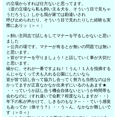
の立場からすれば仕方ないと思ってます。
（逆の立場なら私も飼い主＆犬を、そういう目で見ちゃ
うだろうし）しかも我が家では勘違いされ
呼び止められたり、そういう目で見れたりした経験も実
際にありッ（＞＜；
＞飼い主同志で話しをしてマナーを守るしかないと思い
ました
＞公共の場です。マナーが有るとか無いの問題では無い
と思います。
＞皆がマナーを守りましょう！と話していく事が大切だ
と思います。
確かに、それが一番ですよね！！うん！１人を指摘する
んじゃなくって犬も入れる公園にしたいなら
皆が皆で話し合って協力し合ってく努力も当然なのは分
かってますが正直なかなか出来ずにいるのもあます★
・・っていうか話し合う機会自体ないというか時間帯も
会わなのに（すれ違いで会釈？程度ならしますが・・）
年下の私が声かけて、しきるのもなァ～・・ていう感覚
もあってか（偉そう？）・・う～ん、なかなか難しいで
す（＞０＜）