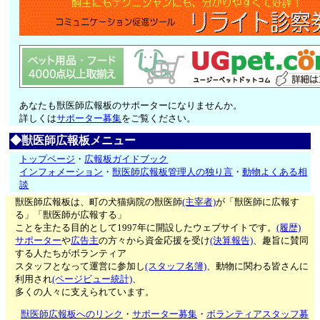
あなたも獣医師広報板のサポーターになりませんか。
詳しくは
サポーター募集
をご覧ください。
◆獣医師広報板メニュー
トップページ
・
広報板ガイドブック
インフォメーション
・
獣医師広報板管理人の独り言
・
動物よくある相
談
獣医師広報板は、町の犬猫病院の獣医師
(主宰者)
が「獣医師に広報す
る」「獣医師が広報する」
ことを主たる目的として1997年に開設したウェブサイトです。
(履歴)
サポーター
や
広告主
の方々から資金応援を受け
(決算報告)
、趣旨に賛同
する人たちがボランティア
スタッフとなって運営に参加し
(スタッフ名簿)
、動物に関わる皆さんに
利用され
(ページビュー統計)
、
多くの人々に支えられています。
獣医師広報板へのリンク
・
サポーター募集
・
ボランティアスタッフ募