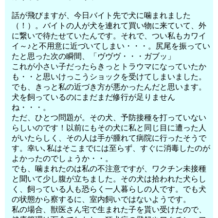
話が飛びますが、今日バイト先で犬に噛まれました
（！）。バイトの人が犬を連れて買い物に来ていて、外
に繋いで待たせていたんです。それで、つい私もカワイ
イ～♪と不用意に近づいてしまい・・・。尻尾を振ってい
たと思った次の瞬間、「ヴヴヴ・・・ガブッ」
これが小さい子だったらきっとトラウマになっていたか
も・・と思いけっこうショックを受けてしまいました。
でも、きっと私の近づき方が悪かったんだと思います。
犬を飼っているのにまだまだ修行が足りません
ね・・・。
ただ、ひとつ問題が。その犬、予防接種を打っていない
らしいのです！以前にもその犬に私と同じ目に遭った人
がいたらしく、その人は手が腫れて病院に行ったそうで
す。幸い､私はそこまでには至らず、すぐに消毒したのが
よかったのでしょうか・・。
でも、噛まれたのは私の不注意ですが、ワクチン未接種
と聞いて少し腹が立ちました。その犬は拾われた犬らし
く、飼っている人も恐らく一人暮らしの人です。でも犬
の状態から察するに、室内飼いではないようです。
私の場合、獣医さん宅で生まれた子を貰い受けたので、