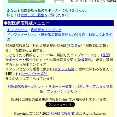
あなたも獣医師広報板のサポーターになりませんか。
詳しくは
サポーター募集
をご覧ください。
◆獣医師広報板メニュー
トップページ
・
広報板ガイドブック
インフォメーション
・
獣医師広報板管理人の独り言
・
動物よくある相
談
獣医師広報板は、町の犬猫病院の獣医師
(主宰者)
が「獣医師に広報す
る」「獣医師が広報する」
ことを主たる目的として1997年に開設したウェブサイトです。
(履歴)
サポーター
や
広告主
の方々から資金応援を受け
(決算報告)
、趣旨に賛同
する人たちがボランティア
スタッフとなって運営に参加し
(スタッフ名簿)
、動物に関わる皆さんに
利用され
(ページビュー統計)
、
多くの人々に支えられています。
獣医師広報板へのリンク
・
サポーター募集
・
ボランティアスタッフ募
集
・
プライバシーポリシー
獣医師広報板の最新更新情報をTwitterでお知らせしております。
Copyright(C) 1997-2026
獣医師広報板(R)
ALL Rights Reserved