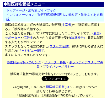
◆獣医師広報板メニュー
トップページ
・
広報板ガイドブック
インフォメーション
・
獣医師広報板管理人の独り言
・
動物よくある相
談
獣医師広報板は、町の犬猫病院の獣医師
(主宰者)
が「獣医師に広報す
る」「獣医師が広報する」
ことを主たる目的として1997年に開設したウェブサイトです。
(履歴)
サポーター
や
広告主
の方々から資金応援を受け
(決算報告)
、趣旨に賛同
する人たちがボランティア
スタッフとなって運営に参加し
(スタッフ名簿)
、動物に関わる皆さんに
利用され
(ページビュー統計)
、
多くの人々に支えられています。
獣医師広報板へのリンク
・
サポーター募集
・
ボランティアスタッフ募
集
・
プライバシーポリシー
獣医師広報板の最新更新情報をTwitterでお知らせしております。
Copyright(C) 1997-2026
獣医師広報板(R)
ALL Rights Reserved
許可なく転載を禁じます。
「獣医師広報板」は商標登録(4476083号)されています。