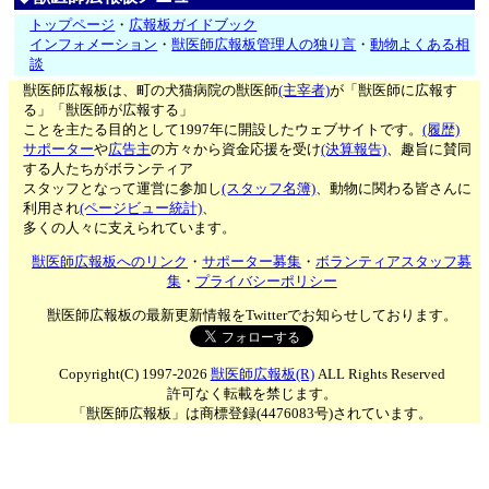
トップページ
・
広報板ガイドブック
インフォメーション
・
獣医師広報板管理人の独り言
・
動物よくある相
談
獣医師広報板は、町の犬猫病院の獣医師
(主宰者)
が「獣医師に広報す
る」「獣医師が広報する」
ことを主たる目的として1997年に開設したウェブサイトです。
(履歴)
サポーター
や
広告主
の方々から資金応援を受け
(決算報告)
、趣旨に賛同
する人たちがボランティア
スタッフとなって運営に参加し
(スタッフ名簿)
、動物に関わる皆さんに
利用され
(ページビュー統計)
、
多くの人々に支えられています。
獣医師広報板へのリンク
・
サポーター募集
・
ボランティアスタッフ募
集
・
プライバシーポリシー
獣医師広報板の最新更新情報をTwitterでお知らせしております。
Copyright(C) 1997-2026
獣医師広報板(R)
ALL Rights Reserved
許可なく転載を禁じます。
「獣医師広報板」は商標登録(4476083号)されています。