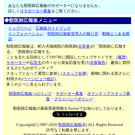
あなたも獣医師広報板のサポーターになりませんか。
詳しくは
サポーター募集
をご覧ください。
◆獣医師広報板メニュー
トップページ
・
広報板ガイドブック
インフォメーション
・
獣医師広報板管理人の独り言
・
動物よくある相
談
獣医師広報板は、町の犬猫病院の獣医師
(主宰者)
が「獣医師に広報す
る」「獣医師が広報する」
ことを主たる目的として1997年に開設したウェブサイトです。
(履歴)
サポーター
や
広告主
の方々から資金応援を受け
(決算報告)
、趣旨に賛同
する人たちがボランティア
スタッフとなって運営に参加し
(スタッフ名簿)
、動物に関わる皆さんに
利用され
(ページビュー統計)
、
多くの人々に支えられています。
獣医師広報板へのリンク
・
サポーター募集
・
ボランティアスタッフ募
集
・
プライバシーポリシー
獣医師広報板の最新更新情報をTwitterでお知らせしております。
Copyright(C) 1997-2026
獣医師広報板(R)
ALL Rights Reserved
許可なく転載を禁じます。