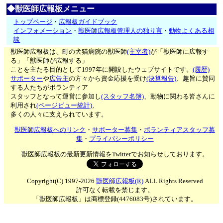
◆獣医師広報板メニュー
トップページ
・
広報板ガイドブック
インフォメーション
・
獣医師広報板管理人の独り言
・
動物よくある相
談
獣医師広報板は、町の犬猫病院の獣医師
(主宰者)
が「獣医師に広報す
る」「獣医師が広報する」
ことを主たる目的として1997年に開設したウェブサイトです。
(履歴)
サポーター
や
広告主
の方々から資金応援を受け
(決算報告)
、趣旨に賛同
する人たちがボランティア
スタッフとなって運営に参加し
(スタッフ名簿)
、動物に関わる皆さんに
利用され
(ページビュー統計)
、
多くの人々に支えられています。
獣医師広報板へのリンク
・
サポーター募集
・
ボランティアスタッフ募
集
・
プライバシーポリシー
獣医師広報板の最新更新情報をTwitterでお知らせしております。
Copyright(C) 1997-2026
獣医師広報板(R)
ALL Rights Reserved
許可なく転載を禁じます。
「獣医師広報板」は商標登録(4476083号)されています。