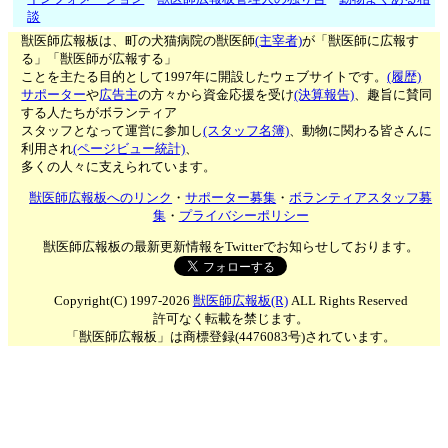
談
獣医師広報板は、町の犬猫病院の獣医師
(主宰者)
が「獣医師に広報す
る」「獣医師が広報する」
ことを主たる目的として1997年に開設したウェブサイトです。
(履歴)
サポーター
や
広告主
の方々から資金応援を受け
(決算報告)
、趣旨に賛同
する人たちがボランティア
スタッフとなって運営に参加し
(スタッフ名簿)
、動物に関わる皆さんに
利用され
(ページビュー統計)
、
多くの人々に支えられています。
獣医師広報板へのリンク
・
サポーター募集
・
ボランティアスタッフ募
集
・
プライバシーポリシー
獣医師広報板の最新更新情報をTwitterでお知らせしております。
Copyright(C) 1997-2026
獣医師広報板(R)
ALL Rights Reserved
許可なく転載を禁じます。
「獣医師広報板」は商標登録(4476083号)されています。