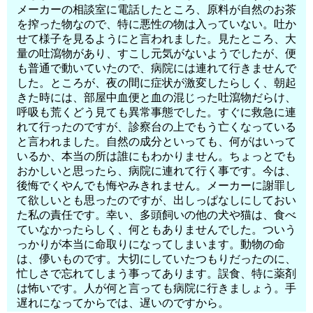
メーカーの相談室に電話したところ、原料が自然のお茶
を搾った物なので、特に悪性の物は入っていない。吐か
せて様子を見るようにと言われました。見たところ、大
量の吐瀉物があり、すこし元気がないようでしたが、便
も普通で動いていたので、病院には連れて行きませんで
した。ところが、夜の間に症状が激変したらしく、朝起
きた時には、部屋中血便と血の混じった吐瀉物だらけ、
呼吸も荒くどう見ても異常事態でした。すぐに救急に連
れて行ったのですが、診察台の上でもう亡くなっている
と言われました。自然の成分といっても、何がはいって
いるか、本当の所は誰にもわかりません。ちょっとでも
おかしいと思ったら、病院に連れて行く事です。今は、
後悔でくやんでも悔やみきれません。メーカーに謝罪し
て欲しいとも思ったのですが、出しっぱなしにしておい
た私の責任です。幸い、多頭飼いの他の犬や猫は、食べ
ていなかったらしく、何ともありませんでした。ついう
っかりが本当に命取りになってしまいます。動物の命
は、儚いものです。大切にしていたつもりだったのに、
忙しさで忘れてしまう事ってあります。誤食、特に薬剤
は怖いです。人が何と言っても病院に行きましょう。手
遅れになってからでは、遅いのですから。