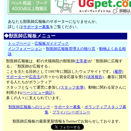
あなたも獣医師広報板のサポーターになりませんか。
詳しくは
サポーター募集
をご覧ください。
◆獣医師広報板メニュー
トップページ
・
広報板ガイドブック
インフォメーション
・
獣医師広報板管理人の独り言
・
動物よくある相
談
獣医師広報板は、町の犬猫病院の獣医師
(主宰者)
が「獣医師に広報す
る」「獣医師が広報する」
ことを主たる目的として1997年に開設したウェブサイトです。
(履歴)
サポーター
や
広告主
の方々から資金応援を受け
(決算報告)
、趣旨に賛同
する人たちがボランティア
スタッフとなって運営に参加し
(スタッフ名簿)
、動物に関わる皆さんに
利用され
(ページビュー統計)
、
多くの人々に支えられています。
獣医師広報板へのリンク
・
サポーター募集
・
ボランティアスタッフ募
集
・
プライバシーポリシー
獣医師広報板の最新更新情報をTwitterでお知らせしております。