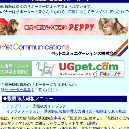
師広報板は多くのサポーターによって支えられています。
のバナーはサポーターの皆さんのもので、口数に応じてランダムに表示されて
たも獣医師広報板のサポーターになりませんか。
くは
サポーター募集
をご覧ください。
◆獣医師広報板メニュー
トップページ
・
広報板ガイドブック
インフォメーション
・
獣医師広報板管理人の独り言
・
動物よくある相談
報板は、町の犬猫病院の獣医師
(主宰者)
が「獣医師に広報する」「獣医師が広
る目的として1997年に開設したウェブサイトです。
(履歴)
ー
や
広告主
の方々から資金応援を受け
(決算報告)
、趣旨に賛同する人たちがボ