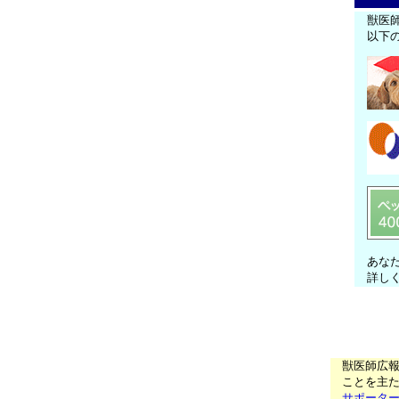
獣医
以下
あな
詳し
獣医師広
ことを主た
サポータ