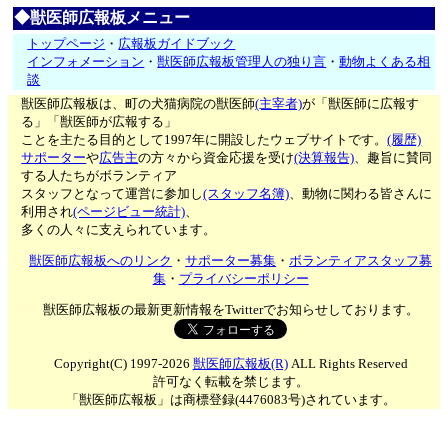
◆獣医師広報板メニュー
トップページ
・
広報板ガイドブック
インフォメーション
・
獣医師広報板管理人の独り言
・
動物よくある相
談
獣医師広報板は、町の犬猫病院の獣医師
(主宰者)
が「獣医師に広報す
る」「獣医師が広報する」
ことを主たる目的として1997年に開設したウェブサイトです。
(履歴)
サポーター
や
広告主
の方々から資金応援を受け
(決算報告)
、趣旨に賛同
する人たちがボランティア
スタッフとなって運営に参加し
(スタッフ名簿)
、動物に関わる皆さんに
利用され
(ページビュー統計)
、
多くの人々に支えられています。
獣医師広報板へのリンク
・
サポーター募集
・
ボランティアスタッフ募
集
・
プライバシーポリシー
獣医師広報板の最新更新情報をTwitterでお知らせしております。
Copyright(C) 1997-2026
獣医師広報板(R)
ALL Rights Reserved
許可なく転載を禁じます。
「獣医師広報板」は商標登録(4476083号)されています。