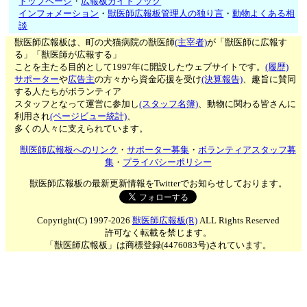
トップページ
・
広報板ガイドブック
インフォメーション
・
獣医師広報板管理人の独り言
・
動物よくある相
談
獣医師広報板は、町の犬猫病院の獣医師
(主宰者)
が「獣医師に広報す
る」「獣医師が広報する」
ことを主たる目的として1997年に開設したウェブサイトです。
(履歴)
サポーター
や
広告主
の方々から資金応援を受け
(決算報告)
、趣旨に賛同
する人たちがボランティア
スタッフとなって運営に参加し
(スタッフ名簿)
、動物に関わる皆さんに
利用され
(ページビュー統計)
、
多くの人々に支えられています。
獣医師広報板へのリンク
・
サポーター募集
・
ボランティアスタッフ募
集
・
プライバシーポリシー
獣医師広報板の最新更新情報をTwitterでお知らせしております。
Copyright(C) 1997-2026
獣医師広報板(R)
ALL Rights Reserved
許可なく転載を禁じます。
「獣医師広報板」は商標登録(4476083号)されています。