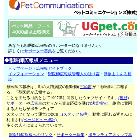
あなたも獣医師広報板のサポーターになりませんか。
詳しくは
サポーター募集
をご覧ください。
◆獣医師広報板メニュー
トップページ
・
広報板ガイドブック
インフォメーション
・
獣医師広報板管理人の独り言
・
動物よくある相
談
獣医師広報板は、町の犬猫病院の獣医師
(主宰者)
が「獣医師に広報す
る」「獣医師が広報する」
ことを主たる目的として1997年に開設したウェブサイトです。
(履歴)
サポーター
や
広告主
の方々から資金応援を受け
(決算報告)
、趣旨に賛同
する人たちがボランティア
スタッフとなって運営に参加し
(スタッフ名簿)
、動物に関わる皆さんに
利用され
(ページビュー統計)
、
多くの人々に支えられています。
獣医師広報板へのリンク
・
サポーター募集
・
ボランティアスタッフ募