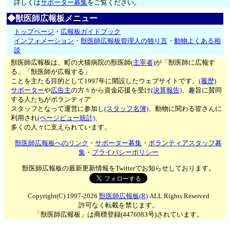
詳しくは
サポーター募集
をご覧ください。
◆獣医師広報板メニュー
トップページ
・
広報板ガイドブック
インフォメーション
・
獣医師広報板管理人の独り言
・
動物よくある相
談
獣医師広報板は、町の犬猫病院の獣医師
(主宰者)
が「獣医師に広報す
る」「獣医師が広報する」
ことを主たる目的として1997年に開設したウェブサイトです。
(履歴)
サポーター
や
広告主
の方々から資金応援を受け
(決算報告)
、趣旨に賛同
する人たちがボランティア
スタッフとなって運営に参加し
(スタッフ名簿)
、動物に関わる皆さんに
利用され
(ページビュー統計)
、
多くの人々に支えられています。
獣医師広報板へのリンク
・
サポーター募集
・
ボランティアスタッフ募
集
・
プライバシーポリシー
獣医師広報板の最新更新情報をTwitterでお知らせしております。
Copyright(C) 1997-2026
獣医師広報板(R)
ALL Rights Reserved
許可なく転載を禁じます。
「獣医師広報板」は商標登録(4476083号)されています。