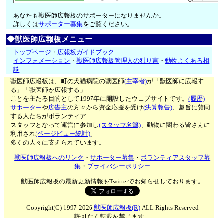
あなたも獣医師広報板のサポーターになりませんか。
詳しくは
サポーター募集
をご覧ください。
◆獣医師広報板メニュー
トップページ
・
広報板ガイドブック
インフォメーション
・
獣医師広報板管理人の独り言
・
動物よくある相
談
獣医師広報板は、町の犬猫病院の獣医師
(主宰者)
が「獣医師に広報す
る」「獣医師が広報する」
ことを主たる目的として1997年に開設したウェブサイトです。
(履歴)
サポーター
や
広告主
の方々から資金応援を受け
(決算報告)
、趣旨に賛同
する人たちがボランティア
スタッフとなって運営に参加し
(スタッフ名簿)
、動物に関わる皆さんに
利用され
(ページビュー統計)
、
多くの人々に支えられています。
獣医師広報板へのリンク
・
サポーター募集
・
ボランティアスタッフ募
集
・
プライバシーポリシー
獣医師広報板の最新更新情報をTwitterでお知らせしております。
Copyright(C) 1997-2026
獣医師広報板(R)
ALL Rights Reserved
許可なく転載を禁じます。