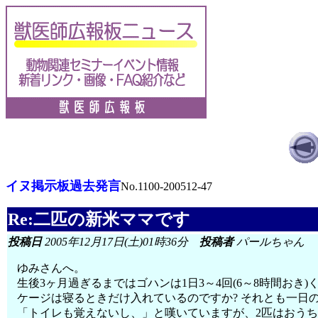
イヌ掲示板過去発言
No.1100-200512-47
Re:二匹の新米ママです
投稿日
2005年12月17日(土)01時36分
投稿者
パールちゃん
ゆみさんへ。
生後3ヶ月過ぎるまではゴハンは1日3～4回(6～8時間お
ケージは寝るときだけ入れているのですか? それとも一日
「トイレも覚えないし、」と嘆いていますが、2匹はおうち