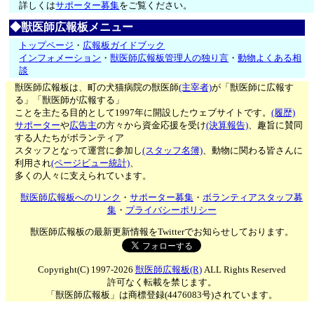
詳しくは
サポーター募集
をご覧ください。
◆獣医師広報板メニュー
トップページ
・
広報板ガイドブック
インフォメーション
・
獣医師広報板管理人の独り言
・
動物よくある相
談
獣医師広報板は、町の犬猫病院の獣医師
(主宰者)
が「獣医師に広報す
る」「獣医師が広報する」
ことを主たる目的として1997年に開設したウェブサイトです。
(履歴)
サポーター
や
広告主
の方々から資金応援を受け
(決算報告)
、趣旨に賛同
する人たちがボランティア
スタッフとなって運営に参加し
(スタッフ名簿)
、動物に関わる皆さんに
利用され
(ページビュー統計)
、
多くの人々に支えられています。
獣医師広報板へのリンク
・
サポーター募集
・
ボランティアスタッフ募
集
・
プライバシーポリシー
獣医師広報板の最新更新情報をTwitterでお知らせしております。
Copyright(C) 1997-2026
獣医師広報板(R)
ALL Rights Reserved
許可なく転載を禁じます。
「獣医師広報板」は商標登録(4476083号)されています。