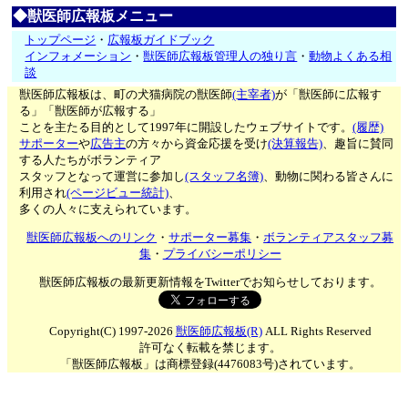
◆獣医師広報板メニュー
トップページ
・
広報板ガイドブック
インフォメーション
・
獣医師広報板管理人の独り言
・
動物よくある相
談
獣医師広報板は、町の犬猫病院の獣医師
(主宰者)
が「獣医師に広報す
る」「獣医師が広報する」
ことを主たる目的として1997年に開設したウェブサイトです。
(履歴)
サポーター
や
広告主
の方々から資金応援を受け
(決算報告)
、趣旨に賛同
する人たちがボランティア
スタッフとなって運営に参加し
(スタッフ名簿)
、動物に関わる皆さんに
利用され
(ページビュー統計)
、
多くの人々に支えられています。
獣医師広報板へのリンク
・
サポーター募集
・
ボランティアスタッフ募
集
・
プライバシーポリシー
獣医師広報板の最新更新情報をTwitterでお知らせしております。
Copyright(C) 1997-2026
獣医師広報板(R)
ALL Rights Reserved
許可なく転載を禁じます。
「獣医師広報板」は商標登録(4476083号)されています。