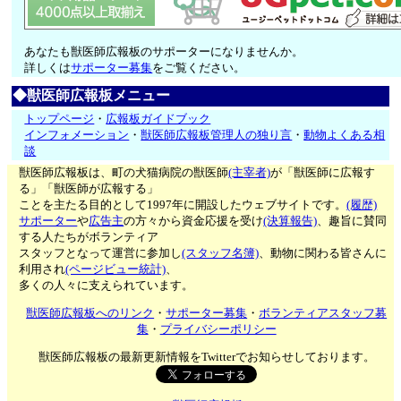
あなたも獣医師広報板のサポーターになりませんか。
詳しくは
サポーター募集
をご覧ください。
◆獣医師広報板メニュー
トップページ
・
広報板ガイドブック
インフォメーション
・
獣医師広報板管理人の独り言
・
動物よくある相
談
獣医師広報板は、町の犬猫病院の獣医師
(主宰者)
が「獣医師に広報す
る」「獣医師が広報する」
ことを主たる目的として1997年に開設したウェブサイトです。
(履歴)
サポーター
や
広告主
の方々から資金応援を受け
(決算報告)
、趣旨に賛同
する人たちがボランティア
スタッフとなって運営に参加し
(スタッフ名簿)
、動物に関わる皆さんに
利用され
(ページビュー統計)
、
多くの人々に支えられています。
獣医師広報板へのリンク
・
サポーター募集
・
ボランティアスタッフ募
集
・
プライバシーポリシー
獣医師広報板の最新更新情報をTwitterでお知らせしております。