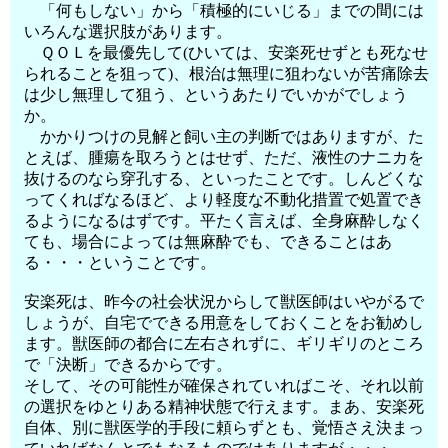
「何もしない」から「積極的にいじる」までの間には
いろんな選択肢があります。
ＱＯＬを最優先して(ひいては、安楽死せずとも死なせ
られることを狙って)、根治は無理に狙わないが苦痛除去
は少し無理して狙う、というあたりでいかがでしょう
か。
かかりつけの見解と飼い主の判断ではありますが、た
とえば、腫瘍を取ろうとはせず、ただ、液性のナニカを
抜けるのなら穿孔する、といったことです。しんどくな
ってくればなるほど、より軽度な不動化措置で処置でき
るようになるはずです。平たく言えば、全身麻酔しなく
ても、場合によっては無麻酔でも、できることはあ
る・・・ということです。
安楽死は、昨今の社会状況からして獣医師はいやがるで
しょうが、自宅でできる用意をしておくことをお勧めし
ます。獣医師の都合に左右されずに、ギリギリのところ
で「決断」できるからです。
そして、その可能性が確保されていればこそ、それ以前
の選択をゆとりある精神状態で行えます。まあ、安楽死
自体、別に獣医学的手段に頼らずとも、覚悟さえ決まっ