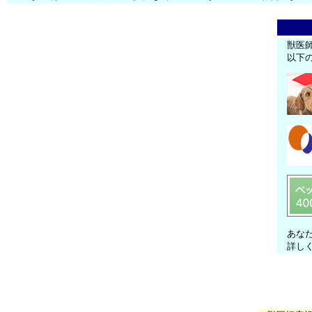
獣医
以下
あな
詳し