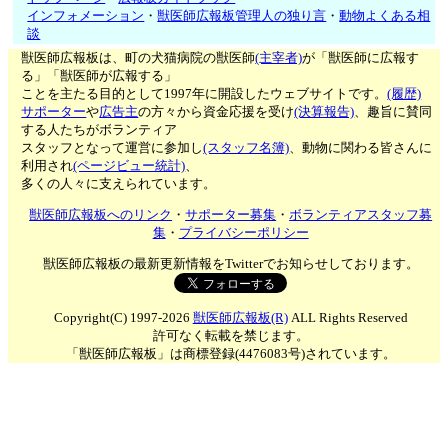
インフォメーション
・
獣医師広報板管理人の独り言
・
動物よくある相
談
獣医師広報板は、町の犬猫病院の獣医師
(主宰者)
が「獣医師に広報す
る」「獣医師が広報する」
ことを主たる目的として1997年に開設したウェブサイトです。
(履歴)
サポーター
や
広告主
の方々から資金応援を受け
(決算報告)
、趣旨に賛同
する人たちがボランティア
スタッフとなって運営に参加し
(スタッフ名簿)
、動物に関わる皆さんに
利用され
(ページビュー統計)
、
多くの人々に支えられています。
獣医師広報板へのリンク
・
サポーター募集
・
ボランティアスタッフ募
集
・
プライバシーポリシー
獣医師広報板の最新更新情報をTwitterでお知らせしております。
Copyright(C) 1997-2026
獣医師広報板(R)
ALL Rights Reserved
許可なく転載を禁じます。
「獣医師広報板」は商標登録(4476083号)されています。