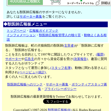
あなたも獣医師広報板のサポーターになりませんか。
詳しくは
サポーター募集
をご覧ください。
◆獣医師広報板メニュー
トップページ
・
広報板ガイドブック
インフォメーション
・
獣医師広報板管理人の独り言
・
動物よくある相
談
獣医師広報板は、町の犬猫病院の獣医師
(主宰者)
が「獣医師に広報す
る」「獣医師が広報する」
ことを主たる目的として1997年に開設したウェブサイトです。
(履歴)
サポーター
や
広告主
の方々から資金応援を受け
(決算報告)
、趣旨に賛同
する人たちがボランティア
スタッフとなって運営に参加し
(スタッフ名簿)
、動物に関わる皆さんに
利用され
(ページビュー統計)
、
多くの人々に支えられています。
獣医師広報板へのリンク
・
サポーター募集
・
ボランティアスタッフ募
集
・
プライバシーポリシー
獣医師広報板の最新更新情報をTwitterでお知らせしております。
Copyright(C) 1997-2026
獣医師広報板(R)
ALL Rights Reserved