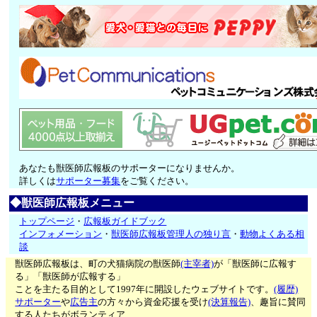
あなたも獣医師広報板のサポーターになりませんか。
詳しくは
サポーター募集
をご覧ください。
◆獣医師広報板メニュー
トップページ
・
広報板ガイドブック
インフォメーション
・
獣医師広報板管理人の独り言
・
動物よくある相
談
獣医師広報板は、町の犬猫病院の獣医師
(主宰者)
が「獣医師に広報す
る」「獣医師が広報する」
ことを主たる目的として1997年に開設したウェブサイトです。
(履歴)
サポーター
や
広告主
の方々から資金応援を受け
(決算報告)
、趣旨に賛同
する人たちがボランティア