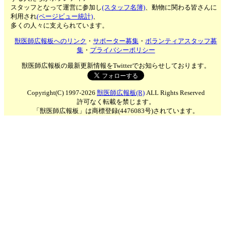
スタッフとなって運営に参加し
(スタッフ名簿)
、動物に関わる皆さんに
利用され
(ページビュー統計)
、
多くの人々に支えられています。
獣医師広報板へのリンク
・
サポーター募集
・
ボランティアスタッフ募
集
・
プライバシーポリシー
獣医師広報板の最新更新情報をTwitterでお知らせしております。
Copyright(C) 1997-2026
獣医師広報板(R)
ALL Rights Reserved
許可なく転載を禁じます。
「獣医師広報板」は商標登録(4476083号)されています。