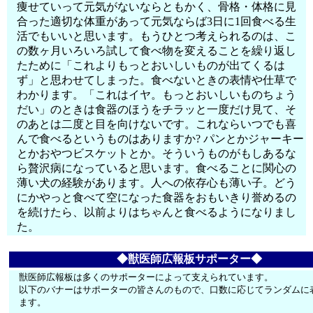
痩せていって元気がないならともかく、骨格・体格に見
合った適切な体重があって元気ならば3日に1回食べる生
活でもいいと思います。もうひとつ考えられるのは、こ
の数ヶ月いろいろ試して食べ物を変えることを繰り返し
たために「これよりもっとおいしいものが出てくるは
ず」と思わせてしまった。食べないときの表情や仕草で
わかります。「これはイヤ。もっとおいしいものちょう
だい」のときは食器のほうをチラッと一度だけ見て、そ
のあとは二度と目を向けないです。これならいつでも喜
んで食べるというものはありますか? パンとかジャーキー
とかおやつビスケットとか。そういうものがもしあるな
ら贅沢病になっていると思います。食べることに関心の
薄い犬の経験があります。人への依存心も薄い子。どう
にかやっと食べて空になった食器をおもいきり誉めるの
を続けたら、以前よりはちゃんと食べるようになりまし
た。
◆獣医師広報板サポーター◆
獣医師広報板は多くのサポーターによって支えられています。
以下のバナーはサポーターの皆さんのもので、口数に応じてランダムに
ます。