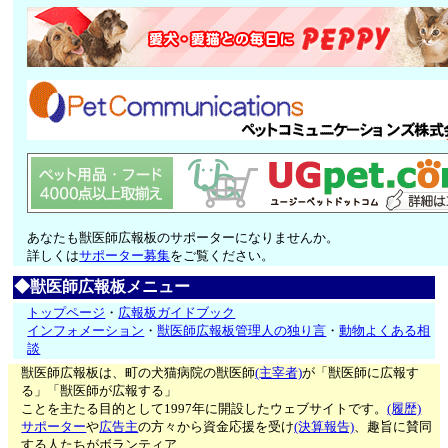
あなたも獣医師広報板のサポーターになりませんか。
詳しくは
サポーター募集
をご覧ください。
◆獣医師広報板メニュー
トップページ
・
広報板ガイドブック
インフォメーション
・
獣医師広報板管理人の独り言
・
動物よくある相
談
獣医師広報板は、町の犬猫病院の獣医師
(主宰者)
が「獣医師に広報す
る」「獣医師が広報する」
ことを主たる目的として1997年に開設したウェブサイトです。
(履歴)
サポーター
や
広告主
の方々から資金応援を受け
(決算報告)
、趣旨に賛同
する人たちがボランティア