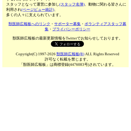
スタッフとなって運営に参加し
(スタッフ名簿)
、動物に関わる皆さんに
利用され
(ページビュー統計)
、
多くの人々に支えられています。
獣医師広報板へのリンク
・
サポーター募集
・
ボランティアスタッフ募
集
・
プライバシーポリシー
獣医師広報板の最新更新情報をTwitterでお知らせしております。
Copyright(C) 1997-2026
獣医師広報板(R)
ALL Rights Reserved
許可なく転載を禁じます。
「獣医師広報板」は商標登録(4476083号)されています。