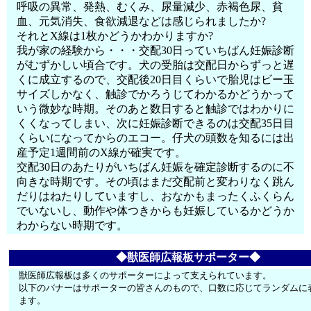
呼吸の異常、発熱、むくみ、尿量減少、赤褐色尿、貧
血、元気消失、食欲減退などは感じられましたか?
それとX線は1枚かどうかわかりますか?
我が家の経験から・・・交配30日っていちばん妊娠診断
がむずかしい頃合です。犬の受胎は交配日からずっと遅
くに成立するので、交配後20日目くらいで胎児はビー玉
サイズしかなく、触診でかろうじてわかるかどうかって
いう微妙な時期。そのあと数日すると触診ではわかりに
くくなってしまい、次に妊娠診断できるのは交配35日目
くらいになってからのエコー。仔犬の頭数を知るには出
産予定1週間前のX線が確実です。
交配30日のあたりがいちばん妊娠を確定診断するのに不
向きな時期です。その頃はまだ交配前と変わりなく跳ん
だりはねたりしていますし、おなかもまったくふくらん
でいないし、動作や体つきからも妊娠しているかどうか
わからない時期です。
◆獣医師広報板サポーター◆
獣医師広報板は多くのサポーターによって支えられています。
以下のバナーはサポーターの皆さんのもので、口数に応じてランダムに
ます。