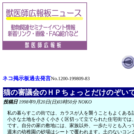
ネコ掲示板過去発言
No.1200-199809-83
猫の審議会のＨＰちょっとだけのぞい
投稿日
1998年9月20日(日)03時50分 NOKO
私の暮らすこの街では、カラスが人を襲うこともよくある
小さな土地を小さく小さく区切って立てられた住宅街では
です。自分の家の敷地には、家族以外、一歩たりとも入っ
週末の幼稚園の砂場はシートで覆われます。土のないコン