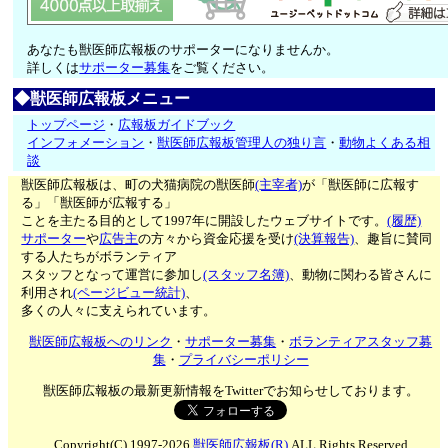
あなたも獣医師広報板のサポーターになりませんか。
詳しくは
サポーター募集
をご覧ください。
◆獣医師広報板メニュー
トップページ
・
広報板ガイドブック
インフォメーション
・
獣医師広報板管理人の独り言
・
動物よくある相
談
獣医師広報板は、町の犬猫病院の獣医師
(主宰者)
が「獣医師に広報す
る」「獣医師が広報する」
ことを主たる目的として1997年に開設したウェブサイトです。
(履歴)
サポーター
や
広告主
の方々から資金応援を受け
(決算報告)
、趣旨に賛同
する人たちがボランティア
スタッフとなって運営に参加し
(スタッフ名簿)
、動物に関わる皆さんに
利用され
(ページビュー統計)
、
多くの人々に支えられています。
獣医師広報板へのリンク
・
サポーター募集
・
ボランティアスタッフ募
集
・
プライバシーポリシー
獣医師広報板の最新更新情報をTwitterでお知らせしております。
Copyright(C) 1997-2026
獣医師広報板(R)
ALL Rights Reserved